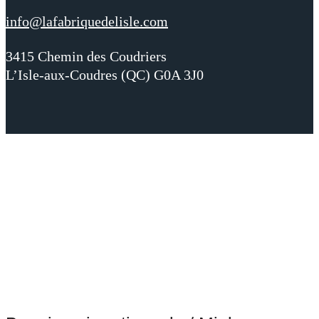
info@lafabriquedelisle.com
3415 Chemin des Coudriers
L’Isle-aux-Coudres (QC) G0A 3J0