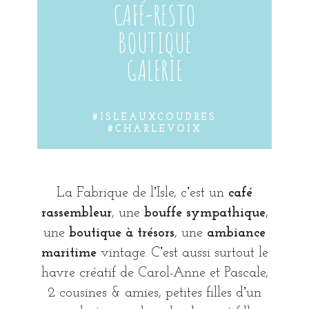
CAFÉ-RESTO
BOUTIQUE
GALERIE
#ISLEAUXCOUDRES
#CHARLEVOIX
La Fabrique de lʼIsle, cʼest un
café
rassembleur
, une
bouffe sympathique
,
une
boutique à trésors
, une
ambiance
maritime
vintage. Cʼest aussi surtout le
havre créatif de Carol-Anne et Pascale,
2 cousines & amies, petites filles dʼun