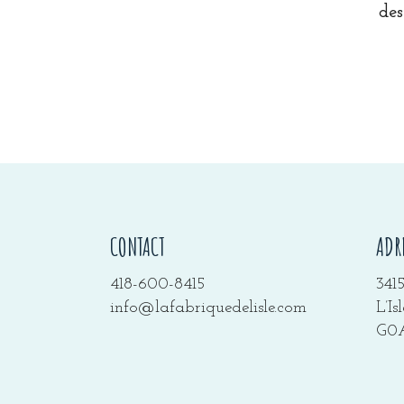
des
CONTACT
ADR
418-600-8415
341
info@lafabriquedelisle.com
L’I
G0A